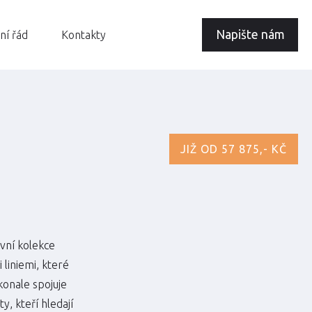
Napište nám
ní řád
Kontakty
JIŽ OD 57 875,- KČ
ivní kolekce
liniemi, které
konale spojuje
, kteří hledají