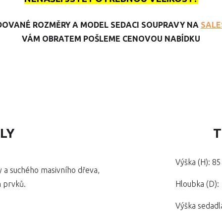
DOVANÉ ROZMĚRY A MODEL SEDACI SOUPRAVY NA
SALE
VÁM OBRATEM POŠLEME CENOVOU NABÍDKU
ALY
T
Výška (H): 8
y a suchého masivního dřeva,
h prvků.
Hloubka (D):
Výška sedadl