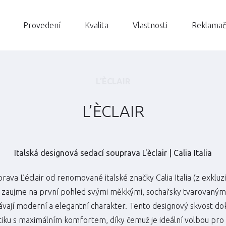
Provedení
Kvalita
Vlastnosti
Reklamač
L’ÈCLAIR
L’ÈCLAIR
Italská designová sedací souprava L'èclair | Calia Italia
rava L’éclair od renomované italské značky Calia Italia (z exkluz
zaujme na první pohled svými měkkými, sochařsky tvarovanými 
ávají moderní a elegantní charakter. Tento designový skvost do
tiku s maximálním komfortem, díky čemuž je ideální volbou pro ty