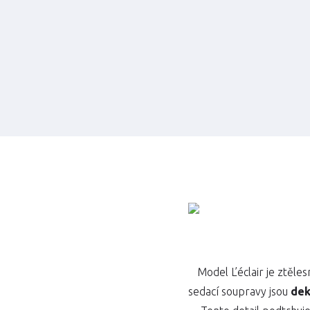
Model L’éclair je ztěl
sedací soupravy jsou
dek