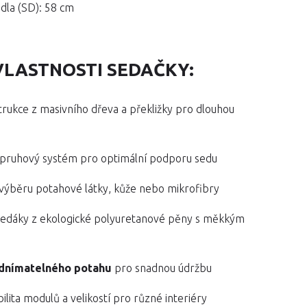
dla (SD): 58 cm
VLASTNOSTI SEDAČKY:
trukce z masivního dřeva a překližky pro dlouhou
opruhový systém pro optimální podporu sedu
 výběru potahové látky, kůže nebo mikrofibry
sedáky z ekologické polyuretanové pěny s měkkým
m
odnímatelného potahu
pro snadnou údržbu
abilita modulů a velikostí pro různé interiéry