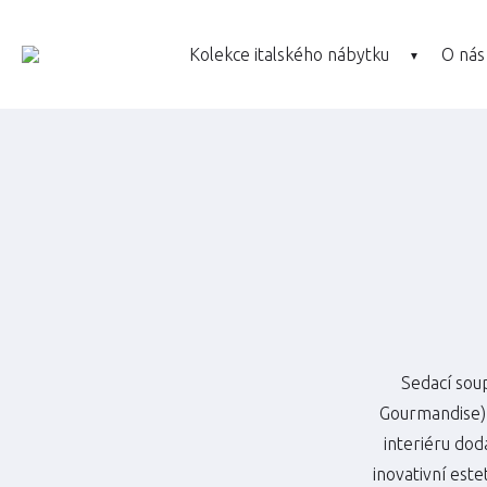
Kolekce italského nábytku
O nás
Sedací soup
Gourmandise) 
interiéru dod
inovativní este