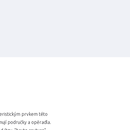
teristickým prvkem této
mují područky a opěradla.