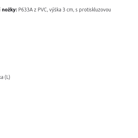
í nožky:
P633A z PVC, výška 3 cm, s protiskluzovou
a (L)