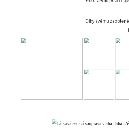
Tento detail podtrhuje 
Díky svému zaobleném