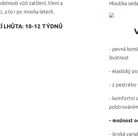
nosti vůči zatížení, tření a
Hloubka seda
ti, a to i po mnoha letech.
Í LHŮTA: 10-12 TÝDNŮ
- pevná kons
životnost
-
elastický p
- z pestrého
-
komfortní 
polstrování
- možnost 
- široká vari