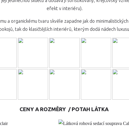
její jedinečnou siluetu a dodává jí sofistikovaný, krejčovský vzhl
efekt v interiéru).
u a organickému tvaru skvěle zapadne jak do minimalistickýc
pokojů, tak do klasičtějších interiérů, kterým dodá nádech luxusu
CENY A ROZMĚRY / POTAH LÁTKA