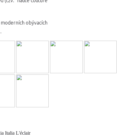
ed (tzv. "haute couture"
h moderních obývacích
.