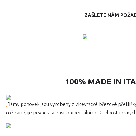
ZAŠLETE NÁM POŽA
100% MADE IN IT
Rámy pohovek jsou vyrobeny z vícevrstvé březové překližk
což zaručuje pevnost a environmentální udržitelnost nosnýc