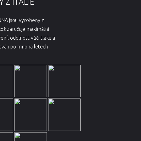
Z ITÁLIE
NNA jsou vyrobeny z
což zaručuje maximální
ní, odolnost vůči tlaku a
nová i po mnoha letech