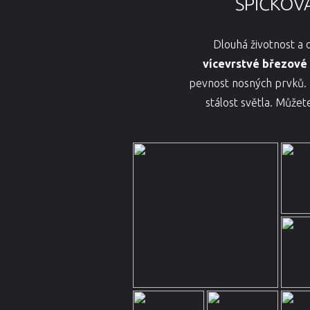
ŠPIČKOV
Dlouhá životnost a
vícevrstvé březové 
pevnost nosných prvků. K
stálost světla. Můžet