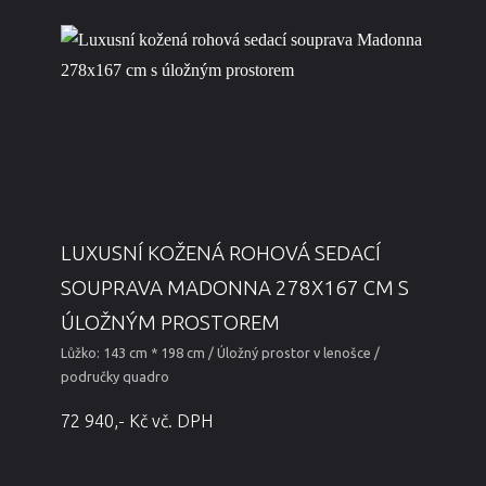
LUXUSNÍ KOŽENÁ ROHOVÁ SEDACÍ
SOUPRAVA MADONNA 278X167 CM S
ÚLOŽNÝM PROSTOREM
Lůžko: 143 cm * 198 cm / Úložný prostor v lenošce /
područky quadro
72 940,- Kč vč. DPH