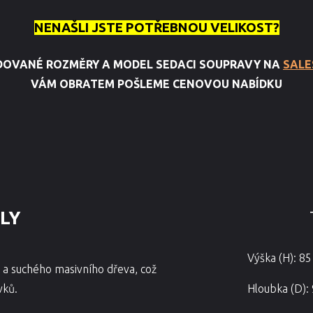
NENAŠLI JSTE POTŘEBNOU VELIKOST?
DOVANÉ ROZMĚRY A MODEL SEDACI SOUPRAVY NA
SALE
VÁM OBRATEM POŠLEME CENOVOU NABÍDKU
ALY
Výška (H): 8
 a suchého masivního dřeva, což
vků.
Hloubka (D):