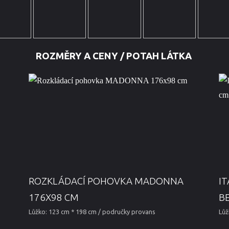
ROZMĚRY A CENY / POTAH LÁTKA
ROZKLÁDACÍ POHOVKA MADONNA
I
176X98 CM
B
Lůžko: 123 cm * 198 cm / područky provans
Lůž