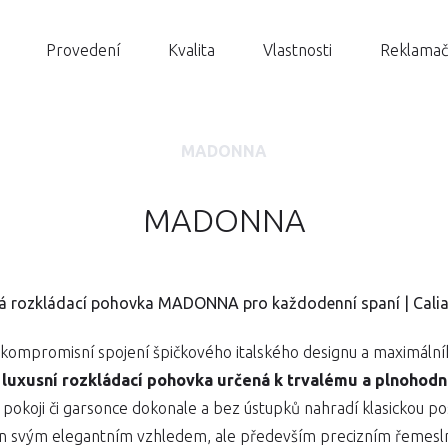
Provedení
Kvalita
Vlastnosti
Reklamač
MADONNA
MADONNA
ká rozkládací pohovka MADONNA pro každodenní spaní | Calia 
kompromisní spojení špičkového italského designu a maximální
uxusní rozkládací pohovka určená k trvalému a plnohod
pokoji či garsonce dokonale a bez ústupků nahradí klasickou p
en svým elegantním vzhledem, ale především precizním řemes