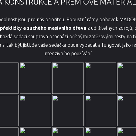
Á KONSTRUKCE A PRÉMIOVÉ MATERIÁLY 
 odolnost jsou pro nás prioritou. Robustní rámy pohovek MADO
překližky a suchého masivního dřeva
z udržitelných zdrojů, 
aždá sedací souprava prochází přísnými zátěžovými testy na tře
e si tak být jisti, že vaše sedačka bude vypadat a fungovat jako 
intenzivního používání.