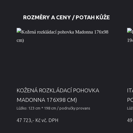
ROZMĚRY A CENY / POTAH KŮŽE
KOŽENÁ ROZKLÁDACÍ POHOVKA
I
MADONNA 176X98 CM)
P
Lůžko: 123 cm * 198 cm / područky provans
Lůž
47 723,- Kč vč. DPH
49