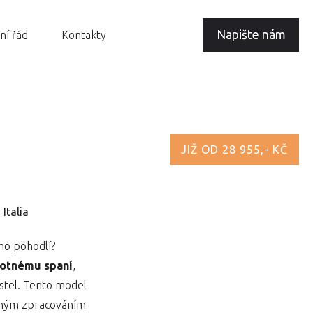
Napište nám
ní řád
Kontakty
JIŽ OD 28 955,- KČ
Italia
ho pohodlí?
notnému spaní
,
ostel. Tento model
lným zpracováním