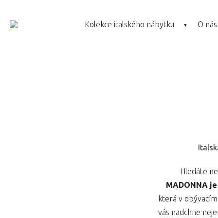
Kolekce italského nábytku
O nás
Itals
Hledáte ne
MADONNA je l
která v obývacím 
vás nadchne nej