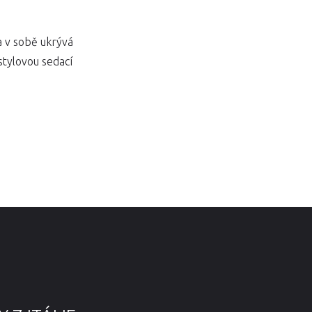
 v sobě ukrývá
stylovou sedací