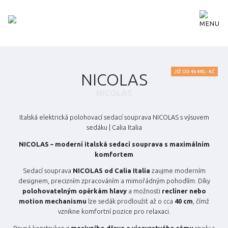
MENU
JIŽ OD 46 440,- KČ
NICOLAS
NICOLAS
Italská elektrická polohovací sedací souprava NICOLAS s výsuvem
sedáku | Calia Italia
NICOLAS – moderní italská sedací souprava s maximálním
komfortem
Sedací souprava
NICOLAS od Calia Italia
zaujme moderním
designem, precizním zpracováním a mimořádným pohodlím. Díky
polohovatelným opěrkám hlavy
a možnosti
recliner nebo
motion mechanismu
lze sedák prodloužit až o cca
40 cm
, čímž
vznikne komfortní pozice pro relaxaci.