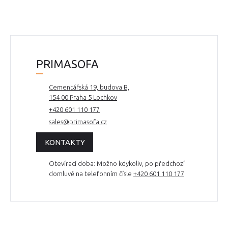
PRIMASOFA
Cementářská 19, budova B,
154 00 Praha 5 Lochkov
+420 601 110 177
sales@primasofa.cz
KONTAKTY
Otevírací doba: Možno kdykoliv, po předchozí
domluvě na telefonním čísle
+420 601 110 177