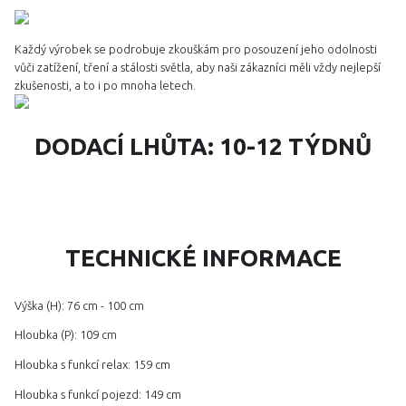
Každý výrobek se podrobuje zkouškám pro posouzení jeho odolnosti
vůči zatížení, tření a stálosti světla, aby naši zákazníci měli vždy nejlepší
zkušenosti, a to i po mnoha letech.
DODACÍ LHŮTA: 10-12 TÝDNŮ
TECHNICKÉ INFORMACE
Výška (H): 76 cm - 100 cm
Hloubka (P): 109 cm
Hloubka s funkcí relax: 159 cm
Hloubka s funkcí pojezd: 149 cm