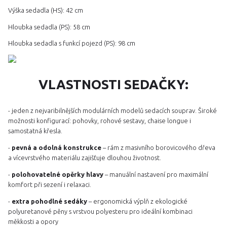
Výška sedadla (HS): 42 cm
Hloubka sedadla (PS): 58 cm
Hloubka sedadla s funkcí pojezd (PS): 98 cm
VLASTNOSTI SEDAČKY:
- jeden z nejvaribilnějších modulárních modelů sedacích souprav. Široké
možnosti konfigurací: pohovky, rohové sestavy, chaise longue i
samostatná křesla.
-
pevná a odolná konstrukce
– rám z masivního borovicového dřeva
a vícevrstvého materiálu zajišťuje dlouhou životnost.
-
polohovatelné opěrky hlavy
– manuální nastavení pro maximální
komfort při sezení i relaxaci.
-
e
xtra pohodlné sedáky
– ergonomická výplň z ekologické
polyuretanové pěny s vrstvou polyesteru pro ideální kombinaci
měkkosti a opory