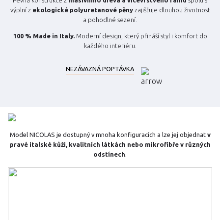
Pevná konstrukce z
masivního dřeva a vícevrstvého rámu
spolu s
výplní z
ekologické polyuretanové pěny
zajišťuje dlouhou životnost
a pohodlné sezení.
100 % Made in Italy.
Moderní design, který přináší styl i komfort do
každého interiéru.
NEZÁVAZNÁ POPTÁVKA
Model NICOLAS je dostupný v mnoha konfiguracích a lze jej objednat
v
pravé italské kůži, kvalitních látkách nebo mikrofibře v různých
odstínech
.