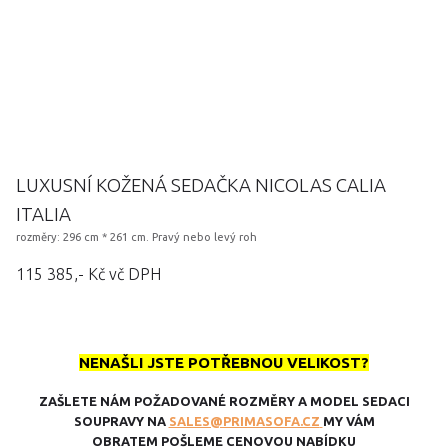
LUXUSNÍ KOŽENÁ SEDAČKA NICOLAS CALIA
ITALIA
rozměry: 296 cm * 261 cm. Pravý nebo levý roh
115 385,- Kč vč DPH
NENAŠLI JSTE POTŘEBNOU VELIKOST?
ZAŠLETE NÁM POŽADOVANÉ ROZMĚRY A MODEL SEDACI
SOUPRAVY NA
SALES@PRIMASOFA.CZ
MY VÁM
OBRATEM POŠLEME CENOVOU NABÍDKU